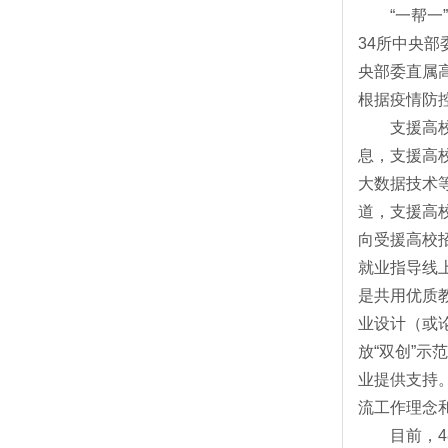
“一帮一”
34所中央
央部委直属高
根据疫情防
支援高校与
息，支援高
大数据技术
道，支援高
向受援高校
就业指导线
是共用优质
业设计（或
放“双创”
业提供支持
流工作理念
目前，48