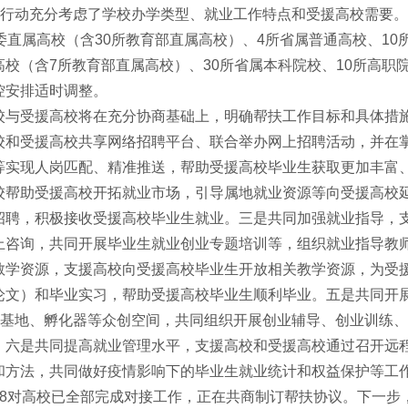
行动充分考虑了学校办学类型、就业工作特点和受援高校需要。
部委直属高校（含30所教育部直属高校）、4所省属普通高校、1
校（含7所教育部直属高校）、30所省属本科院校、10所高职院
控安排适时调整。
受援高校将在充分协商基础上，明确帮扶工作目标和具体措施，
校和受援高校共享网络招聘平台、联合举办网上招聘活动，并在
等实现人岗匹配、精准推送，帮助受援高校毕业生获取更加丰富
校帮助受援高校开拓就业市场，引导属地就业资源等向受援高校
招聘，积极接收受援高校毕业生就业。三是共同加强就业指导，
上咨询，共同开展毕业生就业创业专题培训等，组织就业指导教
教学资源，支援高校向受援高校毕业生开放相关教学资源，为受
论文）和毕业实习，帮助受援高校毕业生顺利毕业。五是共同开
示范基地、孵化器等众创空间，共同组织开展创业辅导、创业训练
。六是共同提高就业管理水平，支援高校和受援高校通过召开远
和方法，共同做好疫情影响下的毕业生就业统计和权益保护等工
对高校已全部完成对接工作，正在共商制订帮扶协议。下一步